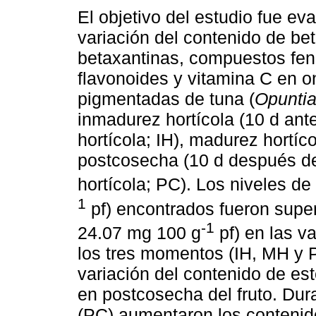
El objetivo del estudio fue eva
variación del contenido de be
betaxantinas, compuestos fen
flavonoides y vitamina C en 
pigmentadas de tuna (
Opuntia
inmadurez hortícola (10 d an
hortícola; IH), madurez hortíc
postcosecha (10 d después d
hortícola; PC). Los niveles d
1
pf) encontrados fueron super
-1
24.07 mg 100 g
pf) en las v
los tres momentos (IH, MH y P
variación del contenido de es
en postcosecha del fruto. Du
(PC) aumentaron los contenid