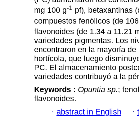
-1
mg 100 g
pf), betaxantinas 
compuestos fenólicos (de 10
flavonoides (de 1.34 a 11.21
variedades pigmentas. Los ni
encontraron en la mayoría de
hortícola, que luego disminuy
PC. El almacenamiento postco
variedades contribuyó a la pé
Keywords :
Opuntia sp.
; feno
flavonoides.
·
abstract in English
·