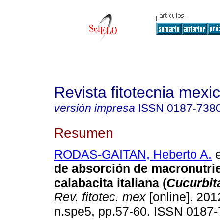
Revista fitotecnia mexi
versión impresa
ISSN
0187-738
Resumen
RODAS-GAITAN, Heberto A.
e
de absorción de macronutri
calabacita italiana (
Cucurbit
Rev. fitotec. mex
[online]. 2012
n.spe5, pp.57-60. ISSN 0187-