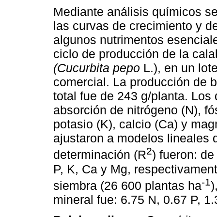
Mediante análisis químicos s
las curvas de crecimiento y d
algunos nutrimentos esenciale
ciclo de producción de la calab
(Cucurbita pepo
L.), en un lot
comercial. La producción de 
total fue de 243 g/planta. Los
absorción de nitrógeno (N), fós
potasio (K), calcio (Ca) y mag
ajustaron a modelos lineales 
2
determinación (R
) fueron: de
P, K, Ca y Mg, respectivamen
-1
siembra (26 600 plantas ha
)
mineral fue: 6.75 N, 0.67 P, 1