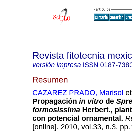
Revista fitotecnia mexi
versión impresa
ISSN
0187-738
Resumen
CAZAREZ PRADO, Marisol
et
Propagación
in vitro
de
Spre
formosíssima
Herbert., plant
con potencial ornamental
.
Re
[online]. 2010, vol.33, n.3, p