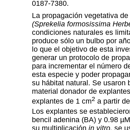
0187-7380.
La propagación vegetativa de
(Sprekelia formosissima Herbe
condiciones naturales es limi
produce sólo un bulbo por año
lo que el objetivo de esta inve
generar un protocolo de prop
para incrementar el número d
esta especie y poder propagar
su hábitat natural. Se usaron
material donador de explantes
2
explantes de 1 cm
a partir de
Los explantes se establecier
bencil adenina (BA) y 0.98 µM 
su multiplicación
in vitro,
se us