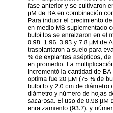
fase anterior y se cultivaron 
µM de BA en combinación con 
Para inducir el crecimiento de 
en medio MS suplementado con
bulbillos se enraizaron en el
0.98, 1.96, 3.93 y 7.8 µM de 
trasplantaron a suelo para ev
% de explantes asépticos, de
en promedio. La multiplicaci
incrementó la cantidad de BA e
optima fue 20 µM (75 % de bul
bulbillo y 2.0 cm de diámetro 
diámetro y número de hojas d
sacarosa. El uso de 0.98 µM d
enraizamiento (93.7), y númer