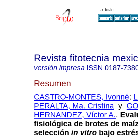
Revista fitotecnia mexi
versión impresa
ISSN
0187-738
Resumen
CASTRO-MONTES, Ivonné
;
L
PERALTA, Ma. Cristina
y
GO
HERNANDEZ, Víctor A.
.
Eval
fisiológica de brotes de maí
selección
in vitro
bajo estré