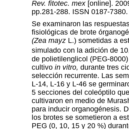
Rev. fitotec. mex
[online]. 2009
pp.281-288. ISSN 0187-7380.
Se examinaron las respuestas
fisiológicas de brote órganog
(Zea mayz
L.) sometidas a es
simulado con la adición de 10
de polietilenglicol (PEG-8000)
cultivo
in vitro,
durante tres ci
selección recurrente. Las sem
L-14, L-16 y L-46 se germina
5 secciones del coleóptilo qu
cultivaron en medio de Murash
para inducir organogénesis. D
los brotes se sometieron a es
PEG (0, 10, 15 y 20 %) durant