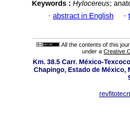
Keywords :
Hylocereus
; anat
·
abstract in English
·
All the contents of this jo
under a
Creative 
Km. 38.5 Carr. México-Texcoco, 
Chapingo, Estado de México, M
revfitote