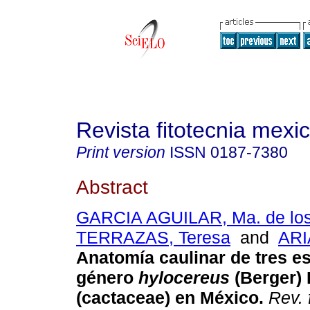
Revista fitotecnia mexi
Print version
ISSN
0187-7380
Abstract
GARCIA AGUILAR, Ma. de los
TERRAZAS, Teresa
and
ARI
Anatomía caulinar de tres e
género
hylocereus
(Berger) 
(cactaceae) en México
.
Rev. 