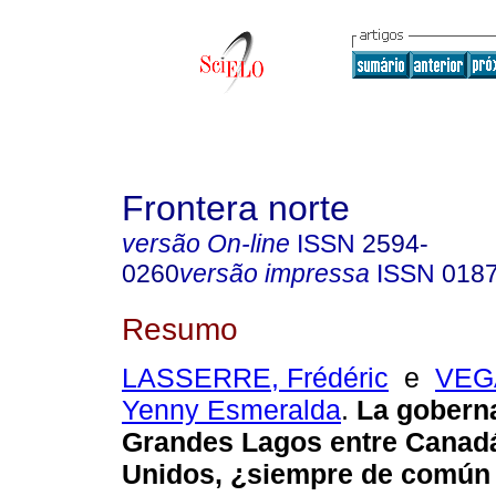
Frontera norte
versão On-line
ISSN
2594-
0260
versão impressa
ISSN
018
Resumo
LASSERRE, Frédéric
e
VEG
Yenny Esmeralda
.
La goberna
Grandes Lagos entre Canad
Unidos, ¿siempre de común