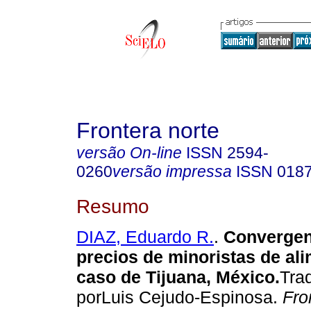
Frontera norte
versão On-line
ISSN
2594-
0260
versão impressa
ISSN
018
Resumo
DIAZ, Eduardo R.
.
Convergenc
precios de minoristas de ali
caso de Tijuana, México.
Tra
porLuis Cejudo-Espinosa.
Fro