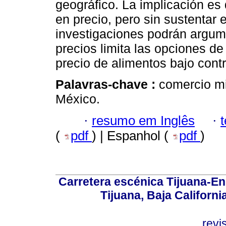
geográfico. La implicación es
en precio, pero sin sustentar 
investigaciones podrán argume
precios limita las opciones d
precio de alimentos bajo contr
Palavras-chave :
comercio mi
México.
·
resumo em Inglês
·
(
pdf
) | Espanhol (
pdf
)
Carretera escénica Tijuana-En
Tijuana, Baja Californi
revi