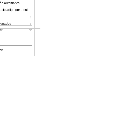
ão automática
este artigo por email
s
cionados
ar
nk