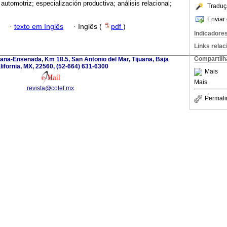
 automotriz; especialización productiva; análisis relacional;
Traduç
Enviar 
·
texto em Inglês
·
Inglês (
pdf
)
Indicadore
Links rela
Compartilh
ana-Ensenada, Km 18.5, San Antonio del Mar, Tijuana, Baja
lifornia, MX, 22560, (52-664) 631-6300
Mais
Mais
revista@colef.mx
Permali