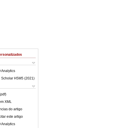
ersonalizados
 Analytics
 Scholar H5M5 (
2021
)
(pdf)
 em XML
cias do artigo
tar este artigo
 Analytics