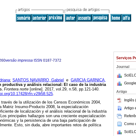
Serviços P
260
versão impressa
ISSN
0187-7372
Journal
SciELO
riana
;
SANTOS NAVARRO, Gabriel
e
GARCIA GARNICA,
Google
 productiva y análisis relacional: El caso de la industria
o
.
Frontera norte
[online]. 2017, vol.29, n.58, pp.121-140.
Artigo
doi.org/10.17428/rfn.v29i58.525
.
Inglês 
a través de la utilización de los Censos Económicos 2004,
a Matriz Insumo-Producto 2008, la especialización
Artigo
ficiente de localización y el análisis relacional de la industria
Los principales hallazgos son una creciente especialización
Referên
nómicas y la persistencia de una baja participación de
Como ci
mente. Esto, sin duda, abre importantes retos de política
SciELO