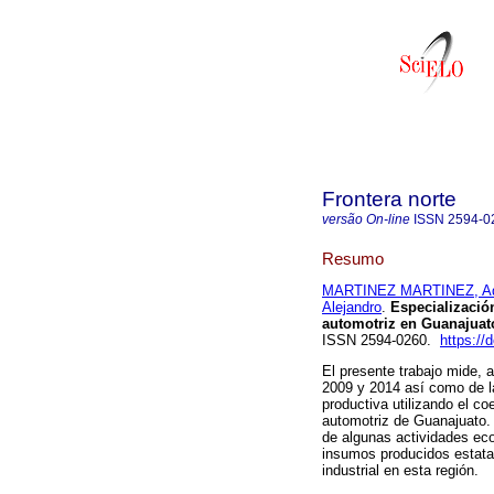
Frontera norte
versão On-line
ISSN
2594-0
Resumo
MARTINEZ MARTINEZ, Ad
Alejandro
.
Especialización
automotriz en Guanajuat
ISSN 2594-0260.
https://
El presente trabajo mide, 
2009 y 2014 así como de l
productiva utilizando el coe
automotriz de Guanajuato. 
de algunas actividades eco
insumos producidos estatal
industrial en esta región.