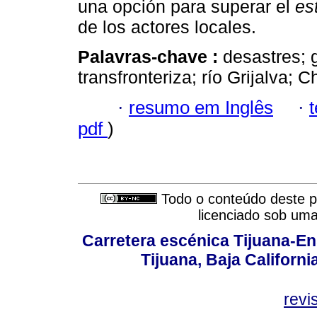
una opción para superar el
es
de los actores locales.
Palavras-chave :
desastres; 
transfronteriza; río Grijalva; C
·
resumo em Inglês
·
pdf
)
Todo o conteúdo deste pe
licenciado sob um
Carretera escénica Tijuana-En
Tijuana, Baja Californi
revi