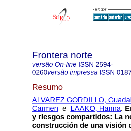
Frontera norte
versão On-line
ISSN
2594-
0260
versão impressa
ISSN
018
Resumo
ALVAREZ GORDILLO, Guadal
Carmen
e
LAAKO, Hanna
.
E
y riesgos compartidos
:
La n
construcción de una visión c