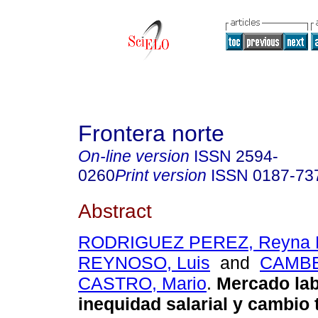
Frontera norte
On-line version
ISSN
2594-
0260
Print version
ISSN
0187-73
Abstract
RODRIGUEZ PEREZ, Reyna 
REYNOSO, Luis
and
CAMB
CASTRO, Mario
.
Mercado lab
inequidad salarial y cambio