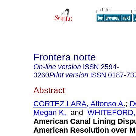
Frontera norte
On-line version
ISSN
2594-
0260
Print version
ISSN
0187-73
Abstract
CORTEZ LARA, Alfonso A.
;
D
Megan K.
and
WHITEFORD, 
American Canal Lining Disp
American Resolution over M