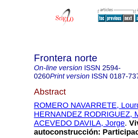
Frontera norte
On-line version
ISSN
2594-
0260
Print version
ISSN
0187-73
Abstract
ROMERO NAVARRETE, Lour
HERNANDEZ RODRIGUEZ, Ma
ACEVEDO DAVILA, Jorge
.
Vi
autoconstrucción
:
Participa