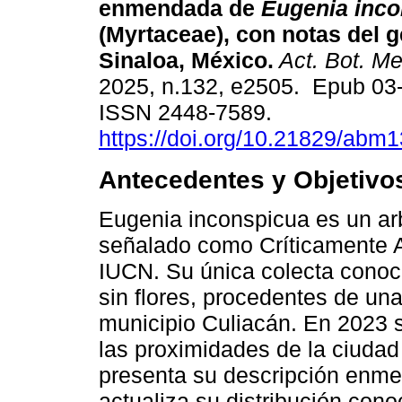
enmendada de
Eugenia inc
(Myrtaceae), con notas del 
Sinaloa, México.
Act. Bot. M
2025, n.132, e2505. Epub 03
ISSN 2448-7589.
https://doi.org/10.21829/abm
Antecedentes y Objetivo
Eugenia inconspicua es un ar
señalado como Críticamente A
IUCN. Su única colecta conoci
sin flores, procedentes de una
municipio Culiacán. En 2023 
las proximidades de la ciudad
presenta su descripción enmen
actualiza su distribución con