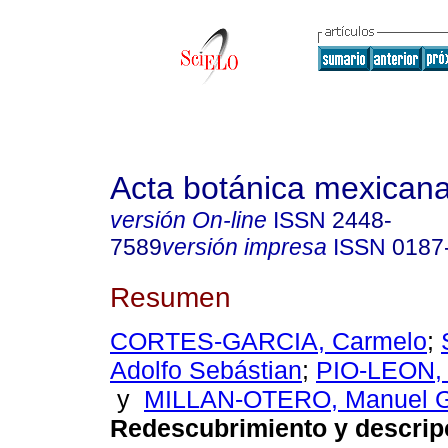
Acta botánica mexican
versión On-line
ISSN
2448-
7589
versión impresa
ISSN
0187
Resumen
CORTES-GARCIA, Carmelo
;
Adolfo Sebástian
;
PIO-LEON, 
y
MILLAN-OTERO, Manuel G
Redescubrimiento y descrip