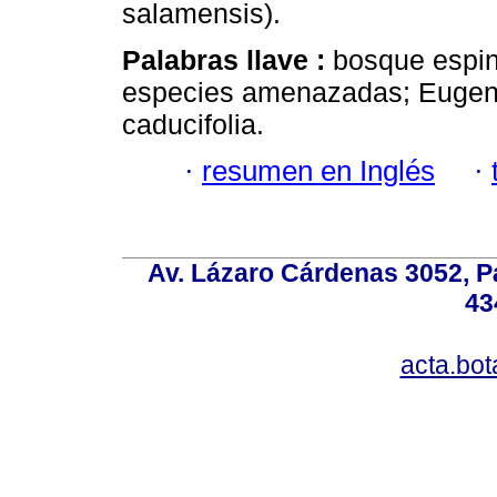
salamensis).
Palabras llave :
bosque espin
especies amenazadas; Eugenia 
caducifolia.
·
resumen en Inglés
·
Av. Lázaro Cárdenas 3052, P
43
acta.bo