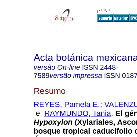
Acta botánica mexican
versão On-line
ISSN
2448-
7589
versão impressa
ISSN
018
Resumo
REYES, Pamela E.
;
VALENZU
e
RAYMUNDO, Tania
.
El gé
Hypoxylon
(Xylariales, Asco
bosque tropical caducifolio 