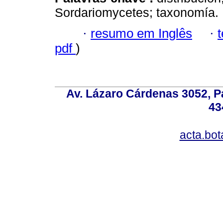
Sordariomycetes; taxonomía.
·
resumo em Inglês
·
pdf
)
Av. Lázaro Cárdenas 3052, P
43
acta.bo