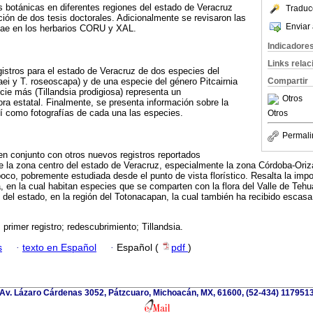
s botánicas en diferentes regiones del estado de Veracruz
Traduc
ción de dos tesis doctorales. Adicionalmente se revisaron las
Enviar 
eae en los herbarios CORU y XAL.
Indicadore
Links rela
stros para el estado de Veracruz de dos especies del
aei y T. roseoscapa) y de una especie del género Pitcairnia
Compartir
cie más (Tillandsia prodigiosa) representa un
Otros
ora estatal. Finalmente, se presenta información sobre la
así como fotografías de cada una las especies.
Otros
Permali
en conjunto con otros nuevos registros reportados
e la zona centro del estado de Veracruz, especialmente la zona Córdoba-Ori
co, pobremente estudiada desde el punto de vista florístico. Resalta la impo
ea, en la cual habitan especies que se comparten con la flora del Valle de Te
e del estado, en la región del Totonacapan, la cual también ha recibido escas
; primer registro; redescubrimiento; Tillandsia.
s
·
texto en Español
·
Español (
pdf
)
Av. Lázaro Cárdenas 3052, Pátzcuaro, Michoacán, MX, 61600, (52-434) 117951