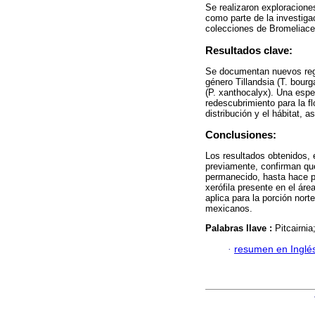
Se realizaron exploracione
como parte de la investiga
colecciones de Bromeliac
Resultados clave:
Se documentan nuevos regi
género Tillandsia (T. bourg
(P. xanthocalyx). Una espe
redescubrimiento para la fl
distribución y el hábitat, 
Conclusiones:
Los resultados obtenidos, 
previamente, confirman qu
permanecido, hasta hace po
xerófila presente en el ár
aplica para la porción nort
mexicanos.
Palabras llave :
Pitcairnia
·
resumen en Inglé