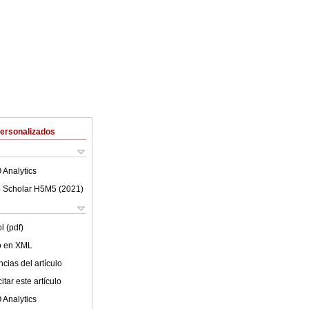
Personalizados
 Analytics
 Scholar H5M5 (
2021
)
l (pdf)
lo en XML
cias del artículo
tar este artículo
 Analytics