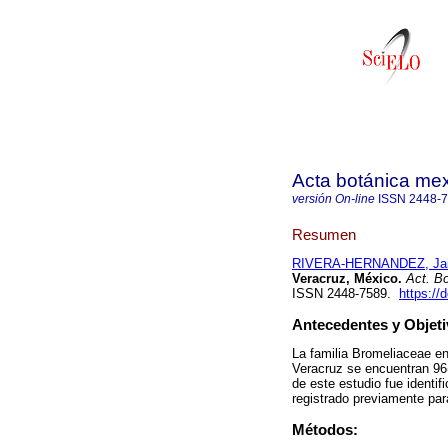
Acta botánica me
versión On-line
ISSN
2448-
Resumen
RIVERA-HERNANDEZ, Jai
Veracruz, México.
Act. Bo
ISSN 2448-7589.
https://
Antecedentes y Objeti
La familia Bromeliaceae en
Veracruz se encuentran 96(
de este estudio fue identi
registrado previamente para
Métodos: