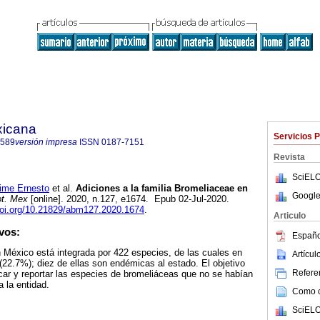
xicana
Servicios 
7589
versión impresa
ISSN
0187-7151
Revista
SciELO
me Ernesto
et al.
Adiciones a la familia Bromeliaceae en
Google
t. Mex
[online]. 2020, n.127, e1674. Epub 02-Jul-2020.
doi.org/10.21829/abm127.2020.1674
.
Articulo
vos:
Españo
 México está integrada por 422 especies, de las cuales en
Artícu
22.7%); diez de ellas son endémicas al estado. El objetivo
Referen
ficar y reportar las especies de bromeliáceas que no se habían
 la entidad.
Como ci
SciELO