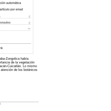
ción automática
artículo por email
s
cionados
nk
zaba-Zongolica había
rtancia de la vegetación
huacán-Cuicatlán. Lo mismo
a atención de los botánicos
3