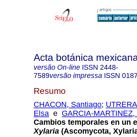
Acta botánica mexican
versão On-line
ISSN
2448-
7589
versão impressa
ISSN
018
Resumo
CHACON, Santiago
;
UTRERA
Elsa
e
GARCIA-MARTINEZ, M
Cambios temporales en un 
Xylaria
(Ascomycota, Xylari