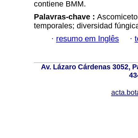
contiene BMM.
Palavras-chave :
Ascomiceto
temporales; diversidad fúngic
·
resumo em Inglês
·
Av. Lázaro Cárdenas 3052, P
43
acta.bo