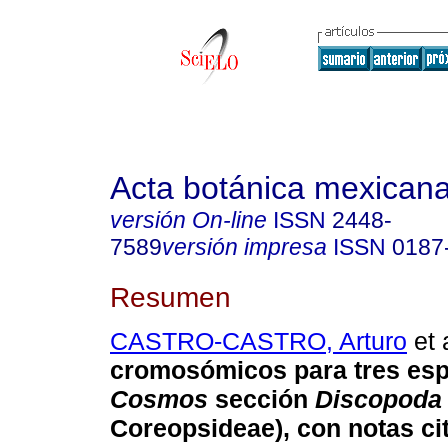
Acta botánica mexican
versión On-line
ISSN
2448-
7589
versión impresa
ISSN
0187
Resumen
CASTRO-CASTRO, Arturo
et 
cromosómicos para tres esp
Cosmos
sección
Discopoda
Coreopsideae), con notas ci