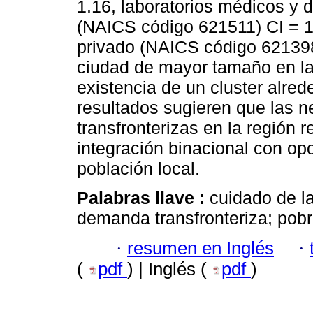
1.16, laboratorios médicos y d
(NAICS código 621511) CI = 1.
privado (NAICS código 621398
ciudad de mayor tamaño en la
existencia de un cluster alred
resultados sugieren que las 
transfronterizas en la región
integración binacional con op
población local.
Palabras llave :
cuidado de l
demanda transfronteriza; pob
·
resumen en Inglés
·
(
pdf
) | Inglés (
pdf
)