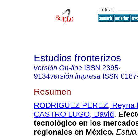
Estudios fronterizos
versión On-line
ISSN
2395-
9134
versión impresa
ISSN
0187
Resumen
RODRIGUEZ PEREZ, Reyna E
CASTRO LUGO, David
.
Efect
tecnológico en los mercados
regionales en México
.
Estud.