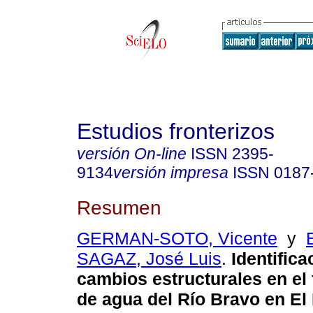
Estudios fronterizos
versión On-line
ISSN
2395-
9134
versión impresa
ISSN
0187
Resumen
GERMAN-SOTO, Vicente
y
SAGAZ, José Luis
.
Identifica
cambios estructurales en el f
de agua del Río Bravo en El