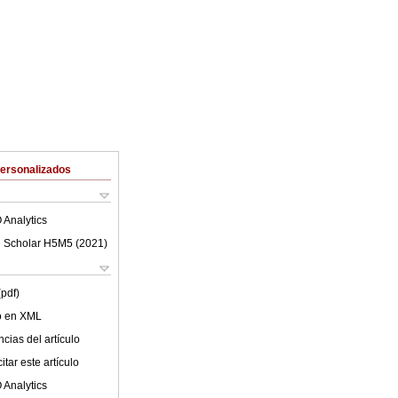
Personalizados
 Analytics
 Scholar H5M5 (
2021
)
(pdf)
lo en XML
cias del artículo
tar este artículo
 Analytics