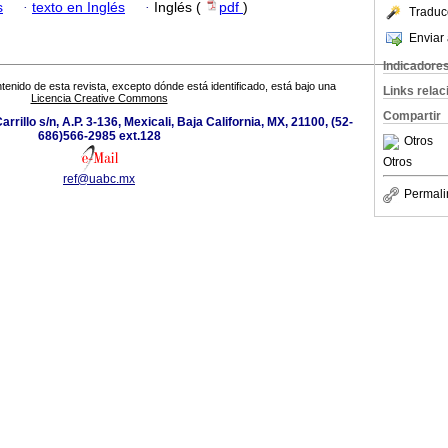
s
·
texto en Inglés
·
Inglés (
pdf
)
Traduc
Enviar 
Indicadore
tenido de esta revista, excepto dónde está identificado, está bajo una
Links rela
Licencia Creative Commons
Compartir
rillo s/n, A.P. 3-136, Mexicali, Baja California, MX, 21100, (52-
686)566-2985 ext.128
Otros
Otros
ref@uabc.mx
Permali