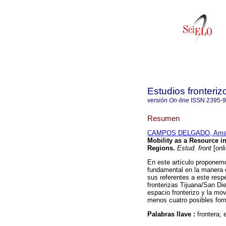
Estudios fronteriz
versión On-line
ISSN
2395-
Resumen
CAMPOS DELGADO, Amal
Mobility as a Resource 
Regions
.
Estud. front
[onl
En este artículo proponemo
fundamental en la manera e
sus referentes a este respe
fronterizas Tijuana/San Di
espacio fronterizo y la mo
menos cuatro posibles form
Palabras llave :
frontera;