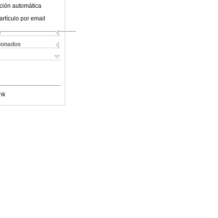
ción automática
artículo por email
s
cionados
nk