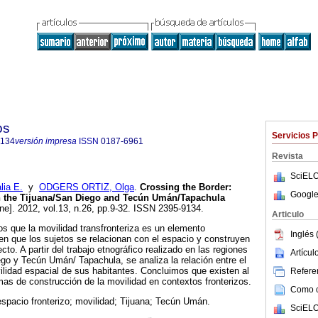
os
Servicios 
9134
versión impresa
ISSN
0187-6961
Revista
SciELO
ia E.
y
ODGERS ORTIZ, Olga
.
Crossing the Border
:
Google
in the Tijuana/San Diego and Tecún Umán/Tapachula
ine]. 2012, vol.13, n.26, pp.9-32. ISSN 2395-9134.
Articulo
s que la movilidad transfronteriza es un elemento
Inglés 
n que los sujetos se relacionan con el espacio y construyen
cto. A partir del trabajo etnográfico realizado en las regiones
Artícu
ego y Tecún Umán/ Tapachula, se analiza la relación entre el
vilidad espacial de sus habitantes. Concluimos que existen al
Referen
as de construcción de la movilidad en contextos fronterizos.
Como ci
 espacio fronterizo; movilidad; Tijuana; Tecún Umán.
SciELO