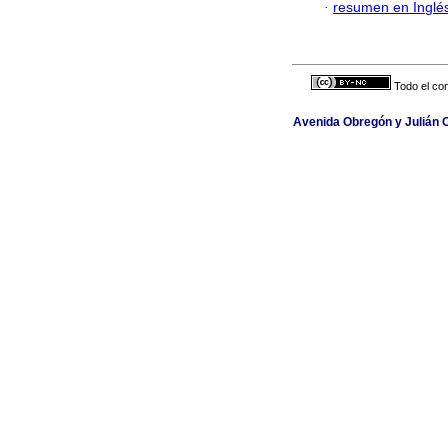
·
resumen en Inglé
Todo el con
Avenida Obregón y Julián Car