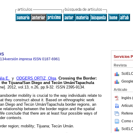
os
Servicios 
9134
versión impresa
ISSN
0187-6961
Revista
SciELO
ia E.
y
ODGERS ORTIZ, Olga
.
Crossing the Border
:
Google
in the Tijuana/San Diego and Tecún Umán/Tapachula
ine]. 2012, vol.13, n.26, pp.9-32. ISSN 2395-9134.
Articulo
ansborder mobility is crucial to the way individuals relate to
Inglés 
t they construct about it. Based on ethnographic work
/San Diego and Tecún Umán/Tapachula border regions, an
Artícu
e relationship between the border region and the spatial
. We conclude that there are at least four possible ways of
Referen
rder contexts.
Como ci
order region; mobility; Tijuana; Tecún Umán.
SciELO