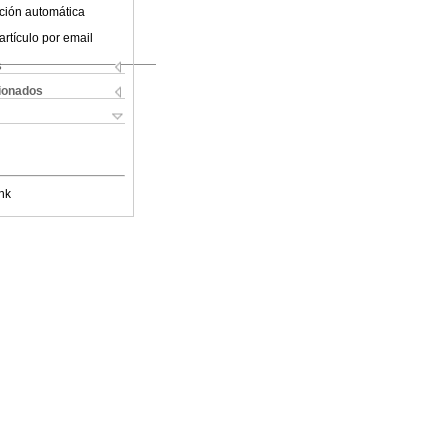
ción automática
artículo por email
s
cionados
nk