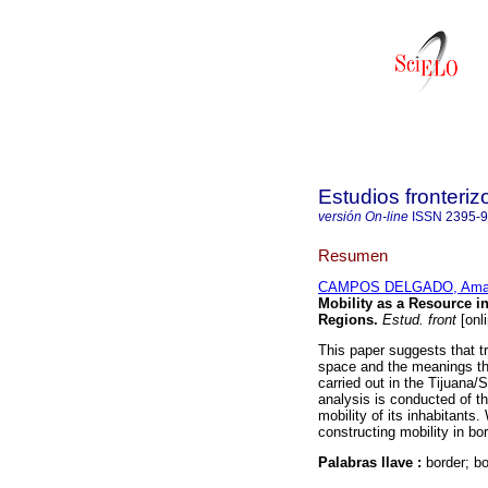
Estudios fronteriz
versión On-line
ISSN
2395-
Resumen
CAMPOS DELGADO, Amal
Mobility as a Resource 
Regions
.
Estud. front
[onl
This paper suggests that tr
space and the meanings tha
carried out in the Tijuana
analysis is conducted of th
mobility of its inhabitants
constructing mobility in bo
Palabras llave :
border; b