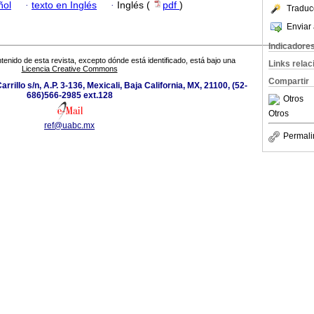
ñol
·
texto en Inglés
·
Inglés (
pdf
)
Traduc
Enviar 
Indicadore
tenido de esta revista, excepto dónde está identificado, está bajo una
Links rela
Licencia Creative Commons
Compartir
rillo s/n, A.P. 3-136, Mexicali, Baja California, MX, 21100, (52-
686)566-2985 ext.128
Otros
Otros
ref@uabc.mx
Permali