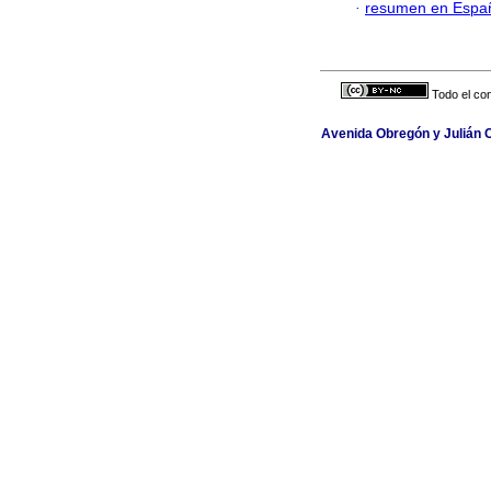
·
resumen en Espa
Todo el con
Avenida Obregón y Julián Car