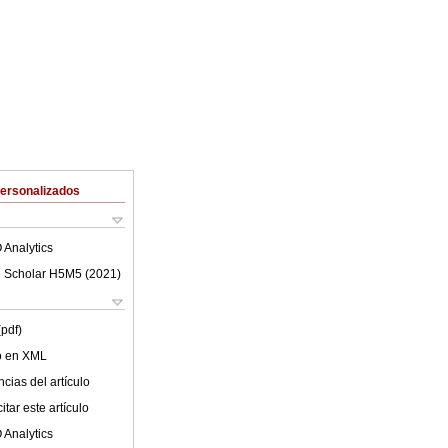
Personalizados
 Analytics
 Scholar H5M5 (
2021
)
(pdf)
lo en XML
cias del artículo
tar este artículo
 Analytics