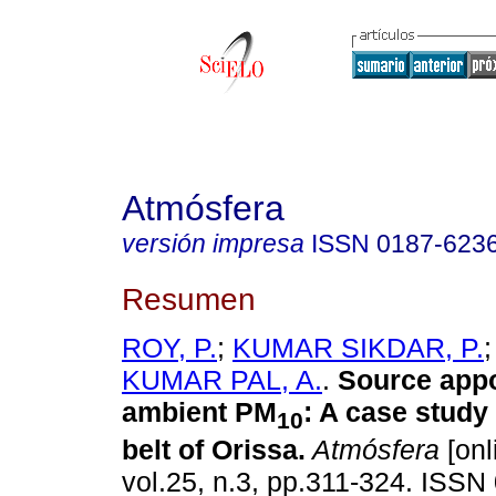
Atmósfera
versión impresa
ISSN
0187-623
Resumen
ROY, P.
;
KUMAR SIKDAR, P.
KUMAR PAL, A.
.
Source appo
ambient PM
:
A case study
10
belt of Orissa
.
Atmósfera
[onl
vol.25, n.3, pp.311-324. ISSN