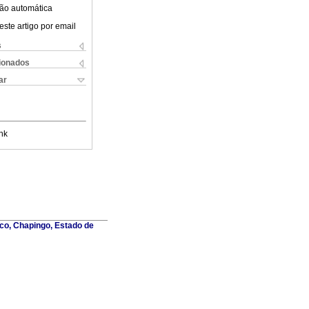
ão automática
este artigo por email
s
cionados
ar
nk
co, Chapingo, Estado de