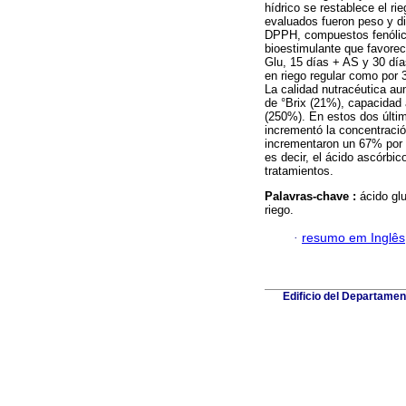
hídrico se restablece el ri
evaluados fueron peso y di
DPPH, compuestos fenólicos,
bioestimulante que favoreci
Glu, 15 días + AS y 30 día
en riego regular como por 
La calidad nutracéutica au
de °Brix (21%), capacidad
(250%). En estos dos últim
incrementó la concentraci
incrementaron un 67% por l
es decir, el ácido ascórbic
tratamientos.
Palavras-chave :
ácido glu
riego.
·
resumo em Inglês
Edificio del Departame