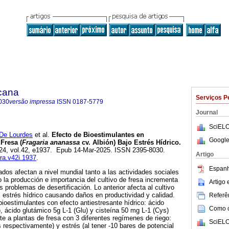
icana
Serviços P
030
versão impressa
ISSN
0187-5779
Journal
SciELO
De Lourdes
et al.
Efecto de Bioestimulantes en
Google
Fresa (
Fragaria ananassa
cv. Albión) Bajo Estrés Hídrico.
024, vol.42, e1937. Epub 14-Mar-2025. ISSN 2395-8030.
Artigo
rra.v42i.1937
.
Espanh
ados afectan a nivel mundial tanto a las actividades sociales
la producción e importancia del cultivo de fresa incrementa
Artigo
s problemas de desertificación. Lo anterior afecta al cultivo
al estrés hídrico causando daños en productividad y calidad.
Referên
bioestimulantes con efecto antiestresante hídrico: ácido
Como ci
), ácido glutámico 5g L-1 (Glu) y cisteína 50 mg L-1 (Cys)
e a plantas de fresa con 3 diferentes regímenes de riego:
SciELO
 respectivamente) y estrés (al tener -10 bares de potencial