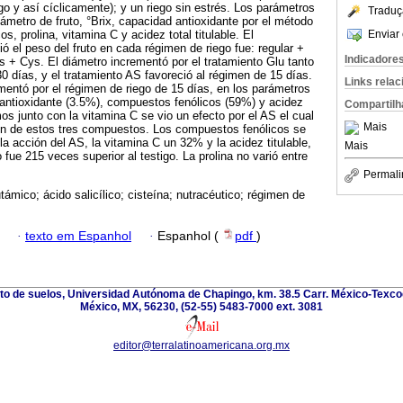
ego y así cíclicamente); y un riego sin estrés. Los parámetros
Traduç
ámetro de fruto, °Brix, capacidad antioxidante por el método
Enviar 
 prolina, vitamina C y acidez total titulable. El
ó el peso del fruto en cada régimen de riego fue: regular +
Indicadore
s + Cys. El diámetro incrementó por el tratamiento Glu tanto
30 días, y el tratamiento AS favoreció al régimen de 15 días.
Links rela
mentó por el régimen de riego de 15 días, en los parámetros
 antioxidante (3.5%), compuestos fenólicos (59%) y acidez
Compartilh
os junto con la vitamina C se vio un efecto por el AS el cual
Mais
ón de estos tres compuestos. Los compuestos fenólicos se
a acción del AS, la vitamina C un 32% y la acidez titulable,
Mais
o fue 215 veces superior al testigo. La prolina no varió entre
Permali
támico; ácido salicílico; cisteína; nutracéutico; régimen de
·
texto em Espanhol
·
Espanhol (
pdf
)
nto de suelos, Universidad Autónoma de Chapingo, km. 38.5 Carr. México-Texco
México, MX, 56230, (52-55) 5483-7000 ext. 3081
editor@terralatinoamericana.org.mx