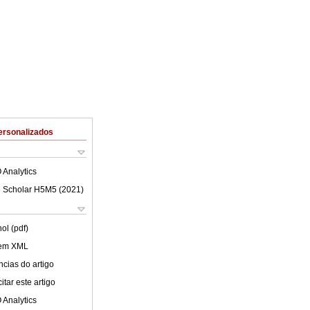
ersonalizados
 Analytics
 Scholar H5M5 (
2021
)
ol (pdf)
 em XML
cias do artigo
tar este artigo
 Analytics