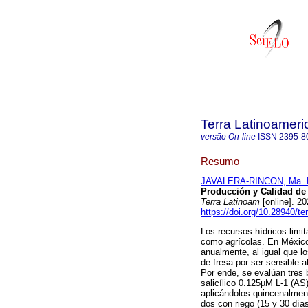
Terra Latinoamer
versão On-line
ISSN
2395-8
Resumo
JAVALERA-RINCON, Ma. 
Producción y Calidad de 
Terra Latinoam
[online]. 2
https://doi.org/10.28940/te
Los recursos hídricos limit
como agrícolas. En México 
anualmente, al igual que lo
de fresa por ser sensible 
Por ende, se evalúan tres 
salicílico 0.125µM L-1 (AS
aplicándolos quincenalment
dos con riego (15 y 30 días