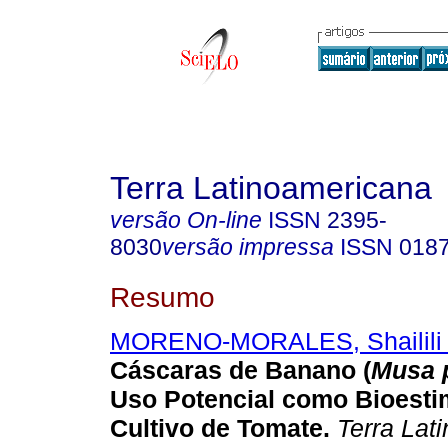
Terra Latinoamericana
versão On-line
ISSN
2395-
8030
versão impressa
ISSN
018
Resumo
MORENO-MORALES, Shailili
Cáscaras de Banano (
Musa 
Uso Potencial como Bioestim
Cultivo de Tomate.
Terra Lat