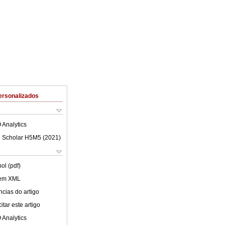
ersonalizados
 Analytics
 Scholar H5M5 (
2021
)
ol (pdf)
 em XML
cias do artigo
tar este artigo
 Analytics