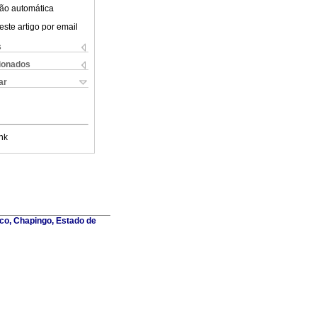
ão automática
este artigo por email
s
cionados
ar
nk
co, Chapingo, Estado de