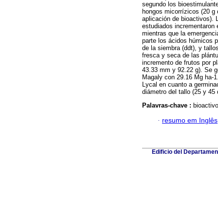
segundo los bioestimulante
hongos micorrízicos (20 g d
aplicación de bioactivos).
estudiados incrementaron e
mientras que la emergencia
parte los ácidos húmicos p
de la siembra (ddt), y tal
fresca y seca de las plánt
incremento de frutos por pl
43.33 mm y 92.22 g). Se g
Magaly con 29.16 Mg ha-1.
Lycal en cuanto a germinac
diámetro del tallo (25 y 45 
Palavras-chave :
bioactivo
·
resumo em Inglês
Edificio del Departame