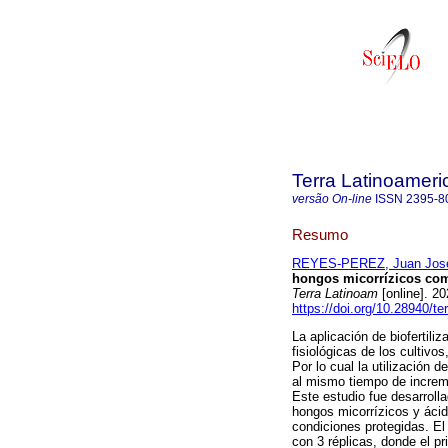
Terra Latinoamer
versão On-line
ISSN
2395-8
Resumo
REYES-PEREZ, Juan Jos
hongos micorrízicos como
Terra Latinoam
[online]. 2
https://doi.org/10.28940/te
La aplicación de biofertili
fisiológicas de los cultivo
Por lo cual la utilización d
al mismo tiempo de increme
Este estudio fue desarrolla
hongos micorrízicos y áci
condiciones protegidas. El 
con 3 réplicas, donde el pr