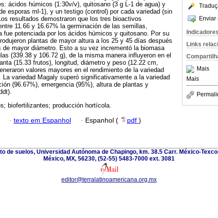
s: ácidos húmicos (1:30v/v), quitosano (3 g L-1 de agua) y
Traduç
e esporas ml-1), y un testigo (control) por cada variedad (sin
Enviar 
 Los resultados demostraron que los tres bioactivos
ntre 11.66 y 16.67% la germinación de las semillas,
Indicadore
 fue potenciada por los ácidos húmicos y quitosano. Por su
rodujeron plantas de mayor altura a los 25 y 45 días después
Links rela
los de mayor diámetro. Esto a su vez incrementó la biomasa
ulas (339.38 y 106.72 g), de la misma manera influyeron en el
Compartilh
anta (15.33 frutos), longitud, diámetro y peso (12.22 cm,
Mais
eneraron valores mayores en el rendimiento de la variedad
 La variedad Magaly superó significativamente a la variedad
Mais
ión (96.67%), emergencia (95%), altura de plantas y
ddt).
Permali
s; biofertilizantes; producción hortícola.
·
texto em Espanhol
·
Espanhol (
pdf
)
nto de suelos, Universidad Autónoma de Chapingo, km. 38.5 Carr. México-Texco
México, MX, 56230, (52-55) 5483-7000 ext. 3081
editor@terralatinoamericana.org.mx