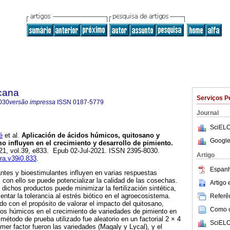
icana
Serviços P
030
versão impressa
ISSN
0187-5779
Journal
SciELO
é
et al.
Aplicación de ácidos húmicos, quitosano y
Google
 influyen en el crecimiento y desarrollo de pimiento.
021, vol.39, e833. Epub 02-Jul-2021. ISSN 2395-8030.
Artigo
rra.v39i0.833
.
Espanh
zantes y bioestimulantes influyen en varias respuestas
s, con ello se puede potencializar la calidad de las cosechas.
Artigo
e dichos productos puede minimizar la fertilización sintética,
ntar la tolerancia al estrés biótico en el agroecosistema.
Referên
do con el propósito de valorar el impacto del quitosano,
Como ci
dos húmicos en el crecimiento de variedades de pimiento en
método de prueba utilizado fue aleatorio en un factorial 2 × 4
SciELO
imer factor fueron las variedades (Magaly y Lycal), y el