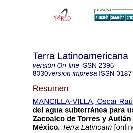
Terra Latinoamericana
versión On-line
ISSN
2395-
8030
versión impresa
ISSN
0187
Resumen
MANCILLA-VILLA, Oscar Raú
del agua subterránea para u
Zacoalco de Torres y Autlán
México.
Terra Latinoam
[onlin