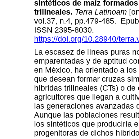
sintéticos de maíz formados
trilineales.
Terra Latinoam
[on
vol.37, n.4, pp.479-485. Epu
ISSN 2395-8030.
https://doi.org/10.28940/terra
La escasez de líneas puras n
emparentadas y de aptitud com
en México, ha orientado a lo
que desean formar cruzas simp
híbridas trilineales (CTs) o d
agricultores que llegan a cult
las generaciones avanzadas de
Aunque las poblaciones resul
los sintéticos que produciría 
progenitoras de dichos híbrid