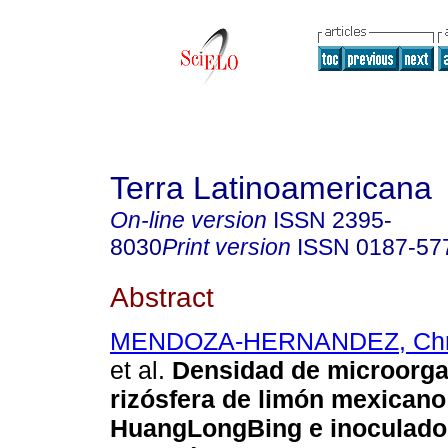
Terra Latinoamericana
On-line version
ISSN
2395-
8030
Print version
ISSN
0187-57
Abstract
MENDOZA-HERNANDEZ, Chris
et al.
Densidad de microorg
rizósfera de limón mexicano
HuangLongBing e inoculado