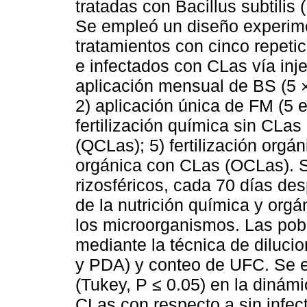
tratadas con Bacillus subtili
Se empleó un diseño experime
tratamientos con cinco repeti
e infectados con CLas vía inj
aplicación mensual de BS (5 
2) aplicación única de FM (5 
fertilización química sin CLas
(QCLas); 5) fertilización orgán
orgánica con CLas (OCLas). S
rizosféricos, cada 70 días de
de la nutrición química y org
los microorganismos. Las pob
mediante la técnica de diluci
y PDA) y conteo de UFC. Se en
(Tukey, P ≤ 0.05) en la dinám
CLas con respecto a sin infect