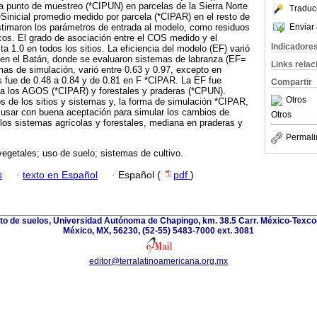
a punto de muestreo (*CIPUN) en parcelas de la Sierra Norte
Traduc
OSinicial promedio medido por parcela (*CIPAR) en el resto de
Enviar 
estimaron los parámetros de entrada al modelo, como residuos
cos. El grado de asociación entre el COS medido y el
Indicadore
a 1.0 en todos los sitios. La eficiencia del modelo (EF) varió
 en el Batán, donde se evaluaron sistemas de labranza (EF=
Links rela
mas de simulación, varió entre 0.63 y 0.97, excepto en
 fue de 0.48 a 0.84 y de 0.81 en F *CIPAR. La EF fue
Compartir
ara los AGOS (*CIPAR) y forestales y praderas (*CPUN).
Otros
s de los sitios y sistemas y, la forma de simulación *CIPAR,
usar con buena aceptación para simular los cambios de
Otros
los sistemas agrícolas y forestales, mediana en praderas y
Permali
vegetales; uso de suelo; sistemas de cultivo.
s
·
texto en Español
·
Español (
pdf
)
nto de suelos, Universidad Autónoma de Chapingo, km. 38.5 Carr. México-Texco
México, MX, 56230, (52-55) 5483-7000 ext. 3081
editor@terralatinoamericana.org.mx