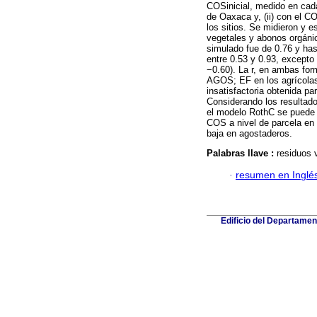
COSinicial, medido en cad
de Oaxaca y, (ii) con el C
los sitios. Se midieron y 
vegetales y abonos orgáni
simulado fue de 0.76 y hast
entre 0.53 y 0.93, excepto
−0.60). La r, en ambas for
AGOS; EF en los agrícolas
insatisfactoria obtenida p
Considerando los resultado
el modelo RothC se puede 
COS a nivel de parcela en 
baja en agostaderos.
Palabras llave :
residuos 
·
resumen en Inglé
Edificio del Departame