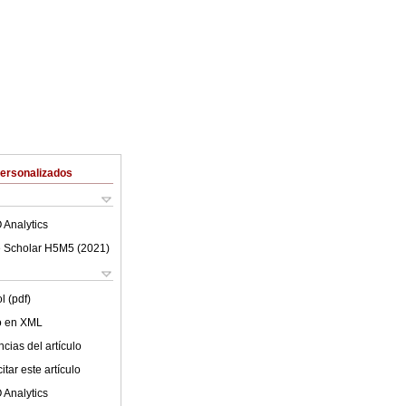
Personalizados
 Analytics
 Scholar H5M5 (
2021
)
l (pdf)
lo en XML
cias del artículo
tar este artículo
 Analytics