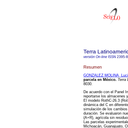
Terra Latinoamer
versión On-line
ISSN
2395-
Resumen
GONZALEZ MOLINA, Luci
parcela en México.
Terra 
8030.
De acuerdo con el Panel I
reportarse los almacenes y
El modelo RothC-26.3 (Rot
dinámica del C en diferen
simulación de los cambios 
duración. Se evaluaron nue
(A+R), agrícola sin residu
Las parcelas experimental
Michoacán, Guanajuato, Oa