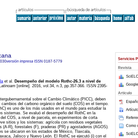
icana
Servicios 
8030
versión impresa
ISSN
0187-5779
Revista
SciELO
la
et al.
Desempeño del modelo Rothc-26.3 a nivel de
Google
Latinoam
[online]. 2016, vol.34, n.3, pp.357-366. ISSN 2395-
Articulo
ntergubernamental sobre el Cambio Climático (PICC), deben
Españo
 cambios del carbono orgánico del suelo (COS) en el tiempo.
hC) es uno de los más usados en el mundo para estudiar la
Artícu
tes sistemas. Se evaluó el desempeño del RothC en la
del COS, a nivel de parcela, en experimentos de corta
Referen
ve sitios y los sistemas: agrícola con residuos vegetales
Como ci
os (A-R), forestales (F), praderas (PR) y agostaderos (AGOS).
es se ubicaron en los estados de México, Tlaxcala,
SciELO
xaca, Jalisco y Nuevo León. El RothC se ejecutó (i) con el