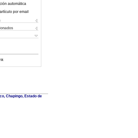
ción automática
artículo por email
s
cionados
nk
co, Chapingo, Estado de