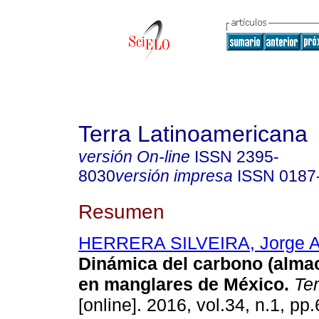
Terra Latinoamericana
versión On-line
ISSN
2395-
8030
versión impresa
ISSN
0187
Resumen
HERRERA SILVEIRA, Jorge A
Dinámica del carbono (almac
en manglares de México.
Ter
[online]. 2016, vol.34, n.1, p