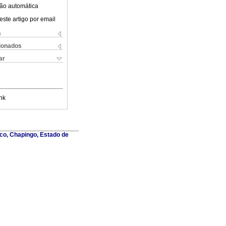
ão automática
este artigo por email
s
cionados
ar
nk
co, Chapingo, Estado de