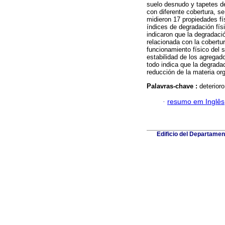
suelo desnudo y tapetes de
con diferente cobertura, s
midieron 17 propiedades fí
índices de degradación físi
indicaron que la degradació
relacionada con la cobertur
funcionamiento físico del 
estabilidad de los agregad
todo indica que la degradac
reducción de la materia or
Palavras-chave :
deterioro
·
resumo em Inglês
Edificio del Departame