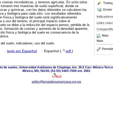
 costras microbióticas, y terrenos agrícolas. En ocho sitios
Traduç
e tomaron tres muestras de suelo superficial, donde se
Enviar 
sicas y químicas, con los datos obtenidos se calcularon los
ca y biológica para cada sitio. Los resultados obtenidos
Indicadore
n física y biológica del suelo está significativamente
a o uso del terreno, el principal impacto sobre el
Links rela
suelo se debe a la reducción del espacio poroso, pérdida de la
os, formación de costras y aumento de la densidad aparente,
Compartilh
ión física y biológica del suelo es consecuencia de la
Mais
gánica.
Mais
 del suelo; indicadores; uso del suelo.
Permali
·
texto em Espanhol
·
Espanhol (
pdf
)
nto de suelos, Universidad Autónoma de Chapingo, km. 38.5 Carr. México-Texco
México, MX, 56230, (52-55) 5483-7000 ext. 3081
editor@terralatinoamericana.org.mx