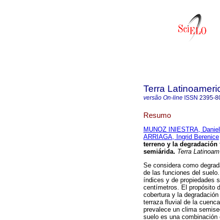
Terra Latinoamer
versão On-line
ISSN
2395-8
Resumo
MUNOZ INIESTRA, Daniel
ARRIAGA, Ingrid Berenice
terreno y la degradación 
semiárida.
Terra Latinoam
Se considera como degrada
de las funciones del suelo
índices y de propiedades s
centímetros. El propósito d
cobertura y la degradación 
terraza fluvial de la cuen
prevalece un clima semisec
suelo es una combinación 