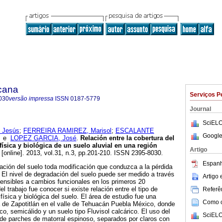
icana
Serviços P
030
versão impressa
ISSN
0187-5779
Journal
SciELO
 Jesús
;
FERREIRA RAMIREZ, Marisol
;
ESCALANTE
Google
e
LOPEZ GARCIA, José
.
Relación entre la cobertura del
física y biológica de un suelo aluvial en una región
Artigo
[online]. 2013, vol.31, n.3, pp.201-210. ISSN 2395-8030.
Espanh
ción del suelo toda modificación que conduzca a la pérdida
. El nivel de degradación del suelo puede ser medido a través
Artigo
ensibles a cambios funcionales en los primeros 20
el trabajo fue conocer si existe relación entre el tipo de
Referên
física y biológica del suelo. El área de estudio fue una
Como ci
ca de Zapotitlán en el valle de Tehuacán Puebla México, donde
o, semicálido y un suelo tipo Fluvisol calcárico. El uso del
SciELO
de parches de matorral espinoso, separados por claros con