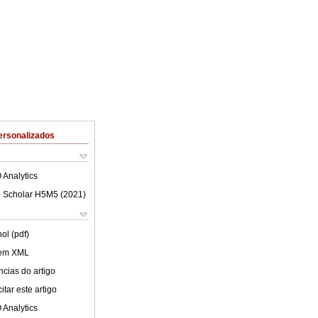
ersonalizados
 Analytics
 Scholar H5M5 (
2021
)
ol (pdf)
 em XML
cias do artigo
tar este artigo
 Analytics