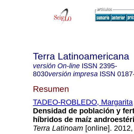
Terra Latinoamericana
versión On-line
ISSN
2395-
8030
versión impresa
ISSN
0187
Resumen
TADEO-ROBLEDO, Margarita
Densidad de población y fert
híbridos de maíz androestéril
Terra Latinoam
[online]. 2012, 