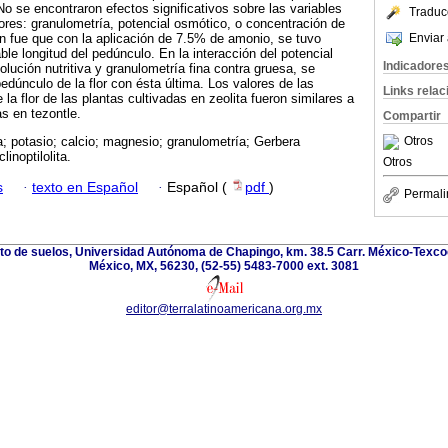
No se encontraron efectos significativos sobre las variables
Traduc
tores: granulometría, potencial osmótico, o concentración de
Enviar 
n fue que con la aplicación de 7.5% de amonio, se tuvo
ble longitud del pedúnculo. En la interacción del potencial
Indicadore
lución nutritiva y granulometría fina contra gruesa, se
edúnculo de la flor con ésta última. Los valores de las
Links rela
 la flor de las plantas cultivadas en zeolita fueron similares a
as en tezontle.
Compartir
Otros
a; potasio; calcio; magnesio; granulometría; Gerbera
linoptilolita.
Otros
s
·
texto en Español
·
Español (
pdf
)
Permali
nto de suelos, Universidad Autónoma de Chapingo, km. 38.5 Carr. México-Texco
México, MX, 56230, (52-55) 5483-7000 ext. 3081
editor@terralatinoamericana.org.mx