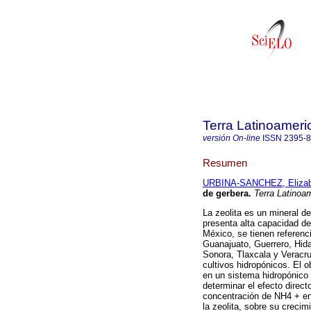
Terra Latinoamer
versión On-line
ISSN
2395-
Resumen
URBINA-SANCHEZ, Elizab
de gerbera.
Terra Latinoa
La zeolita es un mineral de
presenta alta capacidad de
México, se tienen referenc
Guanajuato, Guerrero, Hid
Sonora, Tlaxcala y Veracru
cultivos hidropónicos. El o
en un sistema hidropónico 
determinar el efecto direct
concentración de NH4 + en 
la zeolita, sobre su creci