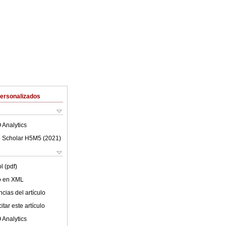
Personalizados
 Analytics
 Scholar H5M5 (
2021
)
l (pdf)
lo en XML
cias del artículo
tar este artículo
 Analytics