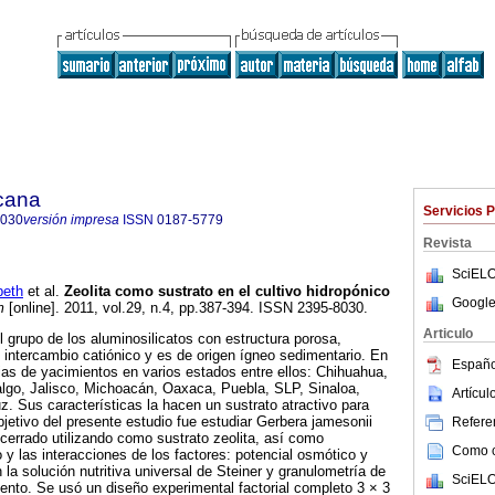
icana
Servicios 
8030
versión impresa
ISSN
0187-5779
Revista
SciELO
eth
et al.
Zeolita como sustrato en el cultivo hidropónico
Google
m
[online]. 2011, vol.29, n.4, pp.387-394. ISSN 2395-8030.
Articulo
l grupo de los aluminosilicatos con estructura porosa,
 intercambio catiónico y es de origen ígneo sedimentario. En
Españo
ias de yacimientos en varios estados entre ellos: Chihuahua,
algo, Jalisco, Michoacán, Oaxaca, Puebla, SLP, Sinaloa,
Artícu
z. Sus características la hacen un sustrato atractivo para
bjetivo del presente estudio fue estudiar Gerbera jamesonii
Referen
cerrado utilizando como sustrato zeolita, así como
Como ci
o y las interacciones de los factores: potencial osmótico y
la solución nutritiva universal de Steiner y granulometría de
SciELO
miento. Se usó un diseño experimental factorial completo 3 × 3