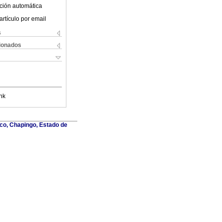
ción automática
artículo por email
s
cionados
nk
co, Chapingo, Estado de