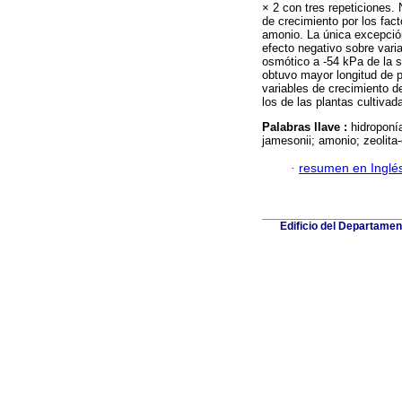
× 2 con tres repeticiones. 
de crecimiento por los fac
amonio. La única excepció
efecto negativo sobre varia
osmótico a -54 kPa de la so
obtuvo mayor longitud de p
variables de crecimiento de
los de las plantas cultivad
Palabras llave :
hidroponí
jamesonii; amonio; zeolita-c
·
resumen en Inglé
Edificio del Departame