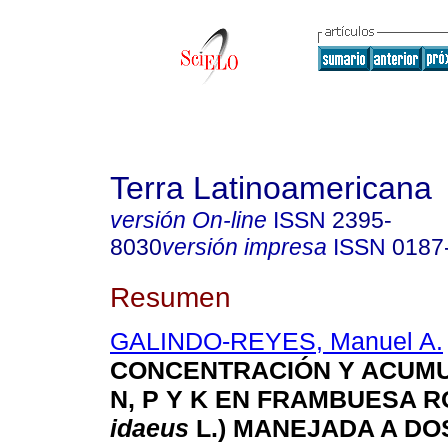
Terra Latinoamericana
versión On-line
ISSN
2395-
8030
versión impresa
ISSN
0187
Resumen
GALINDO-REYES, Manuel A.
CONCENTRACIÓN Y ACUMU
N, P Y K EN FRAMBUESA R
idaeus
L.) MANEJADA A D