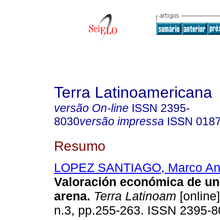
Terra Latinoamericana
versão On-line
ISSN
2395-
8030
versão impressa
ISSN
018
Resumo
LOPEZ SANTIAGO, Marco An
Valoración económica de un
arena
.
Terra Latinoam
[online]
n.3, pp.255-263. ISSN 2395-8