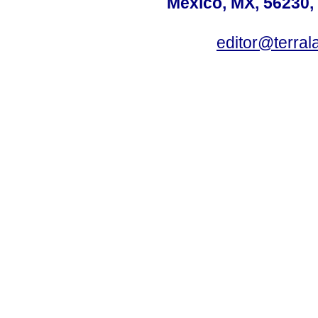
México, MX, 56230, 
editor@terral