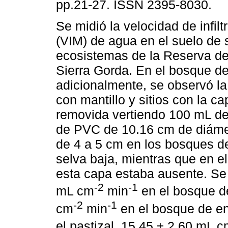
pp.21-27. ISSN 2395-8030.
Se midió la velocidad de infil
(VIM) de agua en el suelo de 
ecosistemas de la Reserva de
Sierra Gorda. En el bosque de
adicionalmente, se observó la
con mantillo y sitios con la ca
removida vertiendo 100 mL de
de PVC de 10.16 cm de diámet
de 4 a 5 cm en los bosques de
selva baja, mientras que en el
esta capa estaba ausente. Se 
-2
-1
mL cm
min
en el bosque de
-2
-1
cm
min
en el bosque de en
el pastizal, 15.45 ± 2.60 mL 