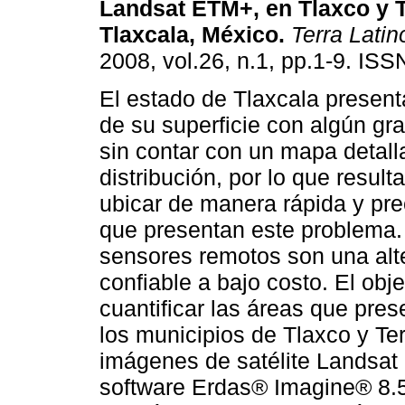
Landsat ETM+, en Tlaxco y T
Tlaxcala, México
.
Terra Lati
2008, vol.26, n.1, pp.1-9. IS
El estado de Tlaxcala prese
de su superficie con algún gr
sin contar con un mapa detal
distribución, por lo que result
ubicar de manera rápida y pre
que presentan este problema.
sensores remotos son una alt
confiable a bajo costo. El obje
cuantificar las áreas que pre
los municipios de Tlaxco y Te
imágenes de satélite Landsat
software Erdas® Imagine® 8.5.