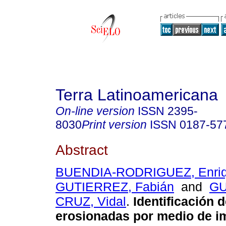
Terra Latinoamericana
On-line version
ISSN
2395-
8030
Print version
ISSN
0187-57
Abstract
BUENDIA-RODRIGUEZ, Enri
GUTIERREZ, Fabián
and
GU
CRUZ, Vidal
.
Identificación 
erosionadas por medio de 