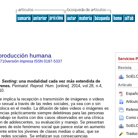
reproducción humana
Servicios 
1710
versión impresa
ISSN
0187-5337
Revista
SciELO
.
Sexting
:
una modalidad cada vez más extendida de
Articulo
venes
.
Perinatol. Reprod. Hum.
[online]. 2014, vol.28, n.4,
10.
Españo
e implica la recepción o transmisión de imágenes o videos
Artícu
 sexual a través de las redes sociales, ya sea con o sin
coloca en el medio. La difusión de tales videos o imágenes es
Referen
ncias prácticamente siempre deletéreas para las personas
trabajo se ilustra con dos casos observados en una clínica
Como ci
ión de adolescentes, su evaluación y manejo. Se presentan
SciELO
ulares de este fenómeno social que parece estar en aumento
ente entre los jóvenes de clases medias o altas, que se
Traduc
s redes sociales. Se enfatizan sus consecuencias.