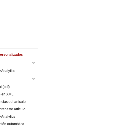
Personalizados
 Analytics
l (pdf)
lo en XML
cias del artículo
tar este artículo
 Analytics
ción automática