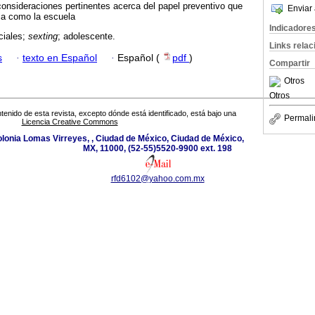
onsideraciones pertinentes acerca del papel preventivo que
Enviar 
lia como la escuela
Indicadore
ciales;
sexting
; adolescente.
Links rela
s
·
texto en Español
·
Español (
pdf
)
Compartir
Otros
Otros
tenido de esta revista, excepto dónde está identificado, está bajo una
Permali
Licencia Creative Commons
lonia Lomas Virreyes, , Ciudad de México, Ciudad de México,
MX, 11000, (52-55)5520-9900 ext. 198
rfd6102@yahoo.com.mx