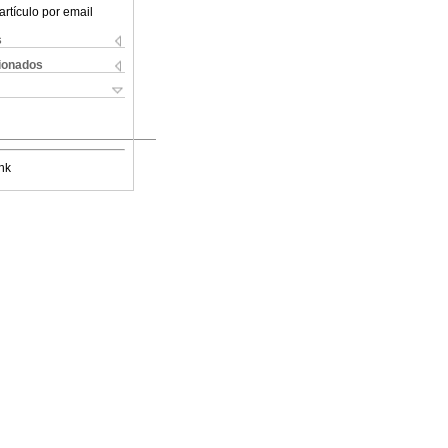
artículo por email
s
cionados
nk