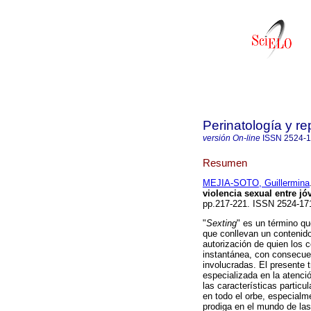
Perinatología y 
versión On-line
ISSN
2524-
Resumen
MEJIA-SOTO, Guillermina
violencia sexual entre jó
pp.217-221. ISSN 2524-17
"
Sexting
" es un término qu
que conllevan un contenido
autorización de quien los 
instantánea, con consecue
involucradas. El presente 
especializada en la atenc
las características partic
en todo el orbe, especialm
prodiga en el mundo de la