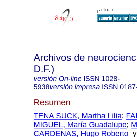
Archivos de neurocienc
D.F.)
versión On-line
ISSN
1028-
5938
versión impresa
ISSN
0187
Resumen
TENA SUCK, Martha Lilia
;
FA
MIGUEL, María Guadalupe
;
M
CARDENAS, Hugo Roberto