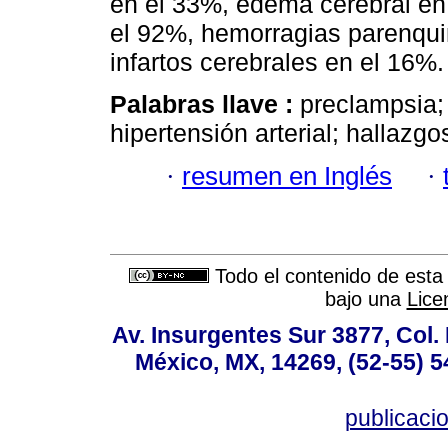
en el 33%, edema cerebral en
el 92%, hemorragias parenqui
infartos cerebrales en el 16%.
Palabras llave :
preclampsia;
hipertensión arterial; hallazgo
·
resumen en Inglés
·
Todo el contenido de esta 
bajo una
Lice
Av. Insurgentes Sur 3877, Col
México, MX, 14269, (52-55) 5
publicac