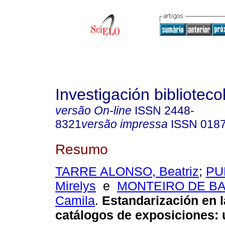
Investigación biblioteco
versão On-line
ISSN
2448-
8321
versão impressa
ISSN
018
Resumo
TARRE ALONSO, Beatriz
;
PU
Mirelys
e
MONTEIRO DE B
Camila
.
Estandarización en l
catálogos de exposiciones: