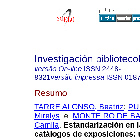
Investigación biblioteco
versão On-line
ISSN
2448-
8321
versão impressa
ISSN
018
Resumo
TARRE ALONSO, Beatriz
;
PU
Mirelys
e
MONTEIRO DE B
Camila
.
Estandarización en l
catálogos de exposiciones: