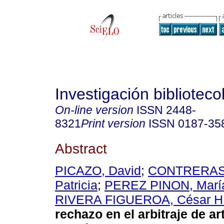
Investigación biblioteco
On-line version
ISSN
2448-
8321
Print version
ISSN
0187-35
Abstract
PICAZO, David
;
CONTRERAS,
Patricia
;
PEREZ PINON, María
RIVERA FIGUEROA, César H
rechazo en el arbitraje de ar