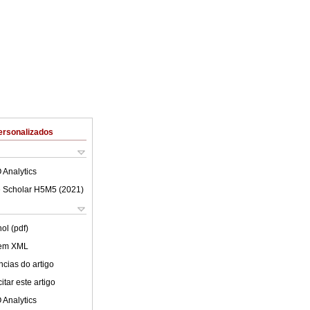
ersonalizados
 Analytics
 Scholar H5M5 (
2021
)
ol (pdf)
 em XML
cias do artigo
tar este artigo
 Analytics