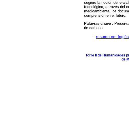
sugiere la noción del e-ar
tecnológica, a través del 
medioambiente, los docume
comprensión en el futuro.
Palavras-chave :
Preserva
de carbono.
·
resumo em Inglês
Torre II de Humanidades p
de M