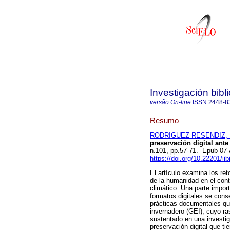
Investigación bibl
versão On-line
ISSN
2448-8
Resumo
RODRIGUEZ RESENDIZ, Pe
preservación digital ante
n.101, pp.57-71. Epub 07
https://doi.org/10.22201/i
El artículo examina los ret
de la humanidad en el con
climático. Una parte impor
formatos digitales se conse
prácticas documentales qu
invernadero (GEI), cuyo ra
sustentado en una investig
preservación digital que t