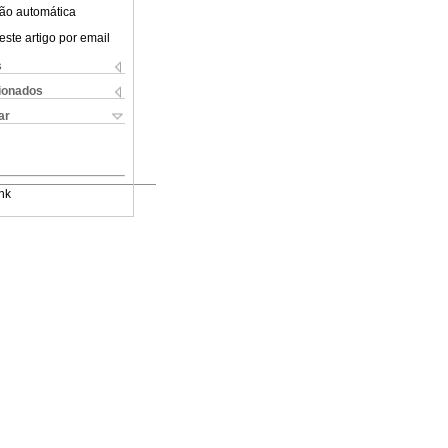
ão automática
este artigo por email
s
cionados
ar
nk