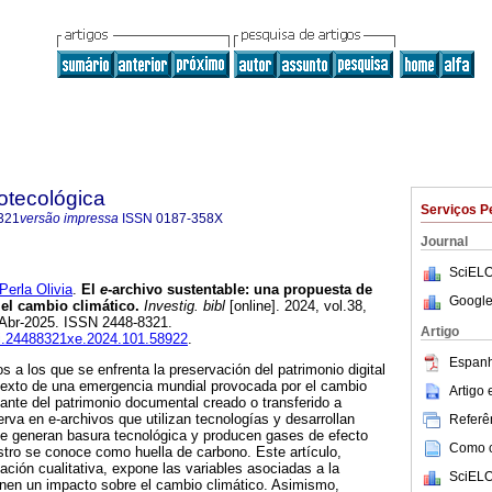
iotecológica
Serviços P
321
versão impressa
ISSN
0187-358X
Journal
SciELO
rla Olivia
.
El
e
-archivo sustentable: una propuesta de
Google
 el cambio climático.
Investig. bibl
[online]. 2024, vol.38,
-Abr-2025. ISSN 2448-8321.
Artigo
ibi.24488321xe.2024.101.58922
.
Espanh
os a los que se enfrenta la preservación del patrimonio digital
texto de una emergencia mundial provocada por el cambio
Artigo
tante del patrimonio documental creado o transferido a
rva en e-archivos que utilizan tecnologías y desarrollan
Referên
e generan basura tecnológica y producen gases de efecto
Como ci
stro se conoce como huella de carbono. Este artículo,
ación cualitativa, expone las variables asociadas a la
SciELO
ienen un impacto sobre el cambio climático. Asimismo,