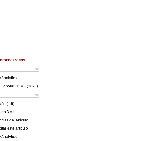
Personalizados
 Analytics
 Scholar H5M5 (
2021
)
ués (pdf)
lo en XML
cias del artículo
tar este artículo
 Analytics