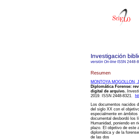
Investigación bibl
versión On-line
ISSN
2448-
Resumen
MONTOYA MOGOLLON, Ju
Diplomática Forense: re
digital de arquivo.
Investi
2019. ISSN 2448-8321.
ht
Los documentos nacidos dig
del siglo XX con el objeti
especialmente en ámbitos 
documental desbordó los lí
Humanidad, poniendo en rie
plazo. El objetivo de este a
diplomática y de la forense
de las dos