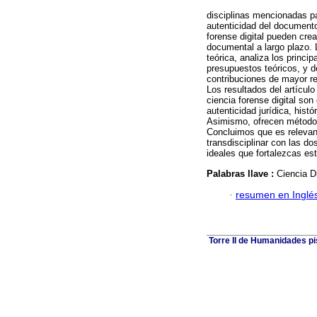
disciplinas mencionadas pa
autenticidad del documento
forense digital pueden cr
documental a largo plazo. 
teórica, analiza los princ
presupuestos teóricos, y 
contribuciones de mayor re
Los resultados del artículo
ciencia forense digital son
autenticidad jurídica, hist
Asimismo, ofrecen métodos
Concluimos que es relevant
transdisciplinar con las d
ideales que fortalezcas es
Palabras llave :
Ciencia D
·
resumen en Inglé
Torre II de Humanidades p