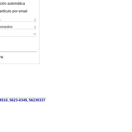
ción automática
artículo por email
s
cionados
nk
04510, 5623-0349, 56230337