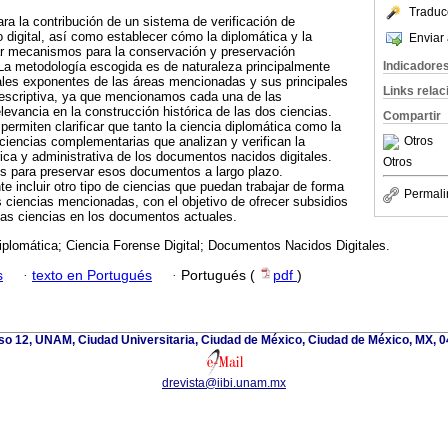
Traduc
ra la contribución de un sistema de verificación de
 digital, así como establecer cómo la diplomática y la
Enviar 
ear mecanismos para la conservación y preservación
Indicadore
La metodología escogida es de naturaleza principalmente
ipales exponentes de las áreas mencionadas y sus principales
Links rela
descriptiva, ya que mencionamos cada una de las
levancia en la construcción histórica de las dos ciencias.
Compartir
 permiten clarificar que tanto la ciencia diplomática como la
Otros
 ciencias complementarias que analizan y verifican la
órica y administrativa de los documentos nacidos digitales.
Otros
 para preservar esos documentos a largo plazo.
e incluir otro tipo de ciencias que puedan trabajar de forma
Permali
os ciencias mencionadas, con el objetivo de ofrecer subsidios
tas ciencias en los documentos actuales.
iplomática; Ciencia Forense Digital; Documentos Nacidos Digitales.
s
·
texto en Portugués
·
Portugués (
pdf
)
iso 12, UNAM, Ciudad Universitaria, Ciudad de México, Ciudad de México, MX, 
drevista@iibi.unam.mx