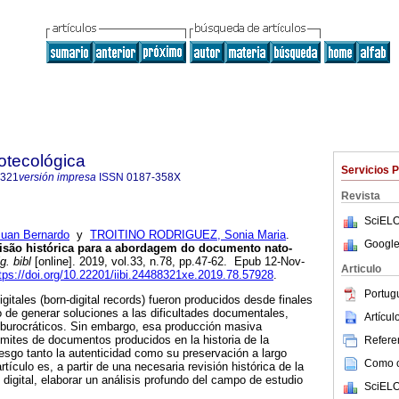
iotecológica
Servicios 
8321
versión impresa
ISSN
0187-358X
Revista
SciELO
an Bernardo
y
TROITINO RODRIGUEZ, Sonia Maria
.
Google
visão histórica para a abordagem do documento nato-
g. bibl
[online]. 2019, vol.33, n.78, pp.47-62. Epub 12-Nov-
Articulo
tps://doi.org/10.22201/iibi.24488321xe.2019.78.57928
.
Portug
itales (born-digital records) fueron producidos desde finales
vo de generar soluciones a las dificultades documentales,
Artícu
burocráticos. Sin embargo, esa producción masiva
mites de documentos producidos en la historia de la
Referen
sgo tanto la autenticidad como su preservación a largo
Como ci
rtículo es, a partir de una necesaria revisión histórica de la
 digital, elaborar un análisis profundo del campo de estudio
SciELO