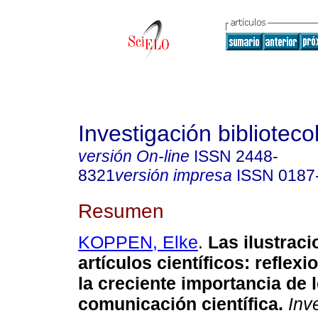
Investigación biblioteco
versión On-line
ISSN
2448-
8321
versión impresa
ISSN
0187
Resumen
KOPPEN, Elke
.
Las ilustraci
artículos científicos
:
reflexi
la creciente importancia de l
comunicación científica
.
Inve