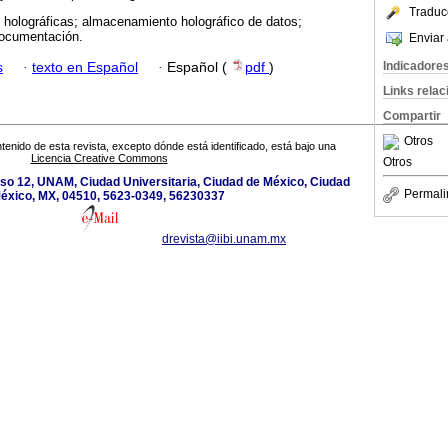
Traduc
holográficas; almacenamiento holográfico de datos;
documentación.
Enviar 
Indicadore
s
·
texto en Español
·
Español (
pdf
)
Links rela
Compartir
Otros
tenido de esta revista, excepto dónde está identificado, está bajo una
Licencia Creative Commons
Otros
iso 12, UNAM, Ciudad Universitaria, Ciudad de México, Ciudad
Permali
éxico, MX, 04510, 5623-0349, 56230337
drevista@iibi.unam.mx