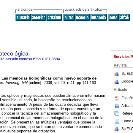
iotecológica
Servicios 
8321
versión impresa
ISSN
0187-358X
Revista
SciELO
.
Las memorias holográficas como nuevo soporte de
Google
es
.
Investig. bibl
[online]. 2006, vol.20, n.41, pp.141-160.
Articulo
ortes ópticos y magnéticos que pueden almacenar información
Españo
l sensible utilizado, la holografía ha revolucionado los
almacenamiento. A pesar de las cuatro décadas que lleva
Artícu
, es aún poco conocida y su forma de operar constituye un
a conocer la técnica del almacenamiento holográfico y la
Referen
 el potencial de las memorias holográficas en el campo de la
Como ci
ción. Se presentan las múltiples ventajas que posee la
 inconvenientes, que se tratan de solventar experimentando
SciELO
y nuevos soportes de grabación.