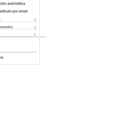
ción automática
artículo por email
s
cionados
nk