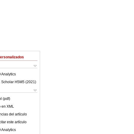
Personalizados
 Analytics
 Scholar H5M5 (
2021
)
l (pdf)
lo en XML
cias del artículo
tar este artículo
 Analytics