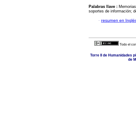
Palabras llave :
Memorias 
soportes de información; 
·
resumen en Inglé
Todo el con
Torre II de Humanidades p
de M