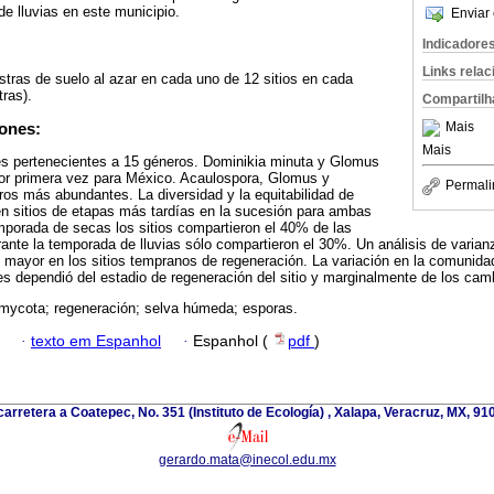
e lluvias en este municipio.
Enviar 
Indicadore
Links rela
tras de suelo al azar en cada uno de 12 sitios en cada
ras).
Compartilh
Mais
ones:
Mais
ies pertenecientes a 15 géneros. Dominikia minuta y Glomus
por primera vez para México. Acaulospora, Glomus y
Permali
os más abundantes. La diversidad y la equitabilidad de
n sitios de etapas más tardías en la sucesión para ambas
mporada de secas los sitios compartieron el 40% de las
ante la temporada de lluvias sólo compartieron el 30%. Un análisis de varian
 mayor en los sitios tempranos de regeneración. La variación en la comunid
s dependió del estadio de regeneración del sitio y marginalmente de los cam
ycota; regeneración; selva húmeda; esporas.
·
texto em Espanhol
·
Espanhol (
pdf
)
arretera a Coatepec, No. 351 (Instituto de Ecología) , Xalapa, Veracruz, MX, 9
gerardo.mata@inecol.edu.mx