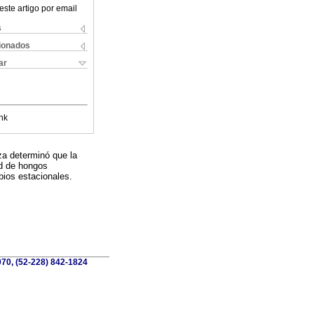
este artigo por email
s
cionados
ar
nk
za determinó que la
ad de hongos
bios estacionales.
1070, (52-228) 842-1824