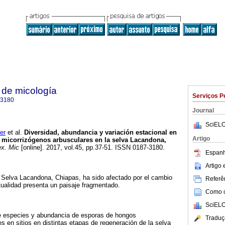
 de micología
Serviços P
-3180
Journal
SciELO
er
et al.
Diversidad, abundancia y variación estacional en
Artigo
micorrizógenos arbusculares en la selva Lacandona,
x. Mic
[online]. 2017, vol.45, pp.37-51. ISSN 0187-3180.
Espanh
Artigo
 Selva Lacandona, Chiapas, ha sido afectado por el cambio
Referên
tualidad presenta un paisaje fragmentado.
Como ci
SciELO
de especies y abundancia de esporas de hongos
Traduç
s en sitios en distintas etapas de regeneración de la selva