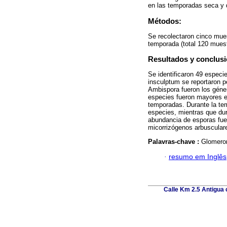
en las temporadas seca y d
Métodos:
Se recolectaron cinco mues
temporada (total 120 muest
Resultados y conclusi
Se identificaron 49 espec
insculptum se reportaron 
Ambispora fueron los géner
especies fueron mayores e
temporadas. Durante la te
especies, mientras que dur
abundancia de esporas fue
micorrizógenos arbusculare
Palavras-chave :
Glomerom
·
resumo em Inglês
Calle Km 2.5 Antigua c