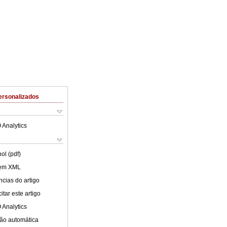
ersonalizados
 Analytics
ol (pdf)
 em XML
cias do artigo
tar este artigo
 Analytics
ão automática