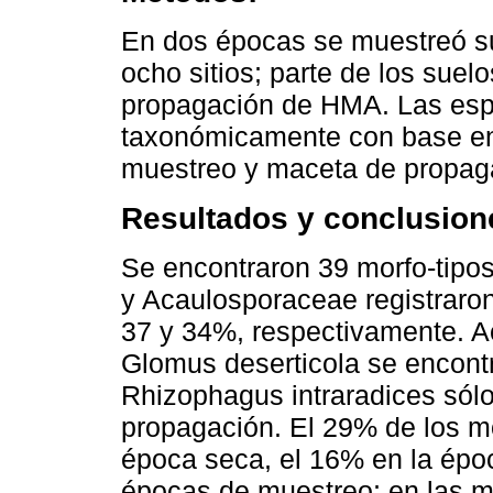
En dos épocas se muestreó sue
ocho sitios; parte de los suelo
propagación de HMA. Las espo
taxonómicamente con base en 
muestreo y maceta de propag
Resultados y conclusion
Se encontraron 39 morfo-tipo
y Acaulosporaceae registraro
37 y 34%, respectivamente. Ac
Glomus deserticola se encontr
Rhizophagus intraradices sól
propagación. El 29% de los mo
época seca, el 16% en la épo
épocas de muestreo; en las m