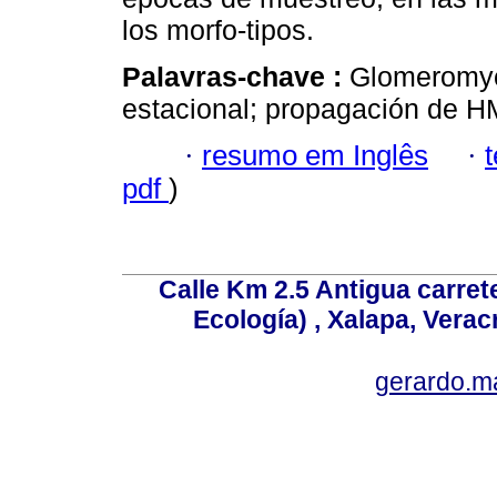
los morfo-tipos.
Palavras-chave :
Glomeromyco
estacional; propagación de H
·
resumo em Inglês
·
pdf
)
Calle Km 2.5 Antigua carrete
Ecología) , Xalapa, Verac
gerardo.m