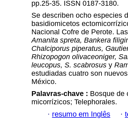
pp.25-35. ISSN 0187-3180.
Se describen ocho especies 
basidiomicetos ectomicorrízic
Nacional Cofre de Perote. Las
Amanita spreta, Bankera filigi
Chalciporus piperatus, Gautie
Rhizopogon olivaceoniger, S
leucopus, S. scabrosus
y
Rama
estudiadas cuatro son nuevos 
México.
Palavras-chave :
Bosque de 
micorrízicos; Telephorales.
·
resumo em Inglês
·